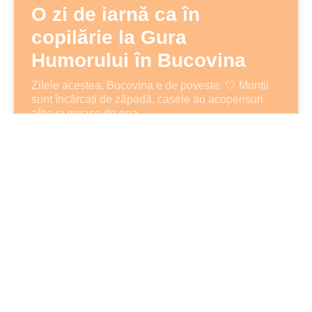
O zi de iarnă ca în
copilărie la Gura
Humorului în Bucovina
Zilele acestea, Bucovina e de poveste. 🤍 Munții
sunt încărcați de zăpadă, casele au acoperișuri
albe și groase de nea,
CITEȘTE MAI DEPARTE
29 decembrie 2021
Un comentariu
ROMANIA