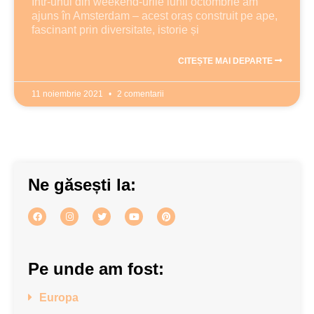
Într-unul din weekend-urile lunii octombrie am
ajuns în Amsterdam – acest oraș construit pe ape,
fascinant prin diversitate, istorie și
CITEȘTE MAI DEPARTE
11 noiembrie 2021
2 comentarii
Ne găsești la:
Pe unde am fost:
Europa