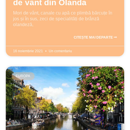
de vânt din Olanda
Mori de vânt, canale cu apă ce plimbă bărcuțe în
jos și în sus, zeci de specialități de brânză
olandeză,
CITEȘTE MAI DEPARTE
16 noiembrie 2021
Un comentariu
EUROPA