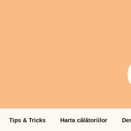
Tips & Tricks
Harta călătoriilor
Des