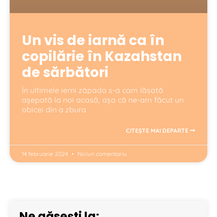
Un vis de iarnă ca în
copilărie în Kazahstan
de sărbători
În ultimele ierni zăpada s-a cam lăsată
așepată la noi acasă, așa că ne-am făcut un
obicei din a zbura
CITEȘTE MAI DEPARTE
14 februarie 2024
Niciun comentariu
Ne găsești la: