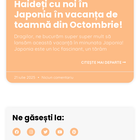
Haideți cu noi în
Japonia în vacanța de
toamnă din Octombrie!
Dragilor, ne bucurăm super super mult să
lansăm această vacanță în minunata Japonia!
Japonia este un loc fascinant, un tărâm
CITEȘTE MAI DEPARTE
21 iulie 2025
Niciun comentariu
Ne găsești la: